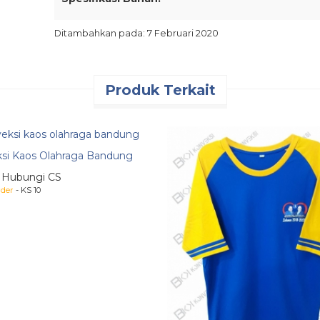
Combed 30s
Ditambahkan pada: 7 Februari 2020
Alternatif Bahan:
Combed 20s
Produk Terkait
Combed 24s
Carded
TC
si Kaos Olahraga Bandung
PE
 Hubungi CS
der
- KS 10
Catatan :
Free Ongkir se-pulau Jawa dan wilayah s
mendapatkan bonus 1 kaos premium. Pemesanan de
yang spesial.
4 Alasan Anda Memilih Kami
PRODUK BERKUALITAS
Dijahit oleh tenag
mesin bordir digital, serta sablon unggulan s
HARGA BERSAHABAT
Kami selalu menyaji
tanpa menurunkan kualitas material produksi.