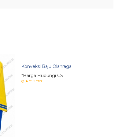
Konveksi Baju Olahraga
*Harga Hubungi CS
Pre Order
ekitarnya untuk pemesanan minimal 50 pcs serta
ngan jumlah yang besar, akan kami kasih harga
a kerja yg profesional, menggunakan mesin jait &
ehingga menghasilkan produk berkualitas.
kan harga yg terjangkau pada setiap konsumen