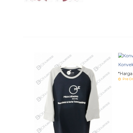
Konvek
*Harga
Pre Or