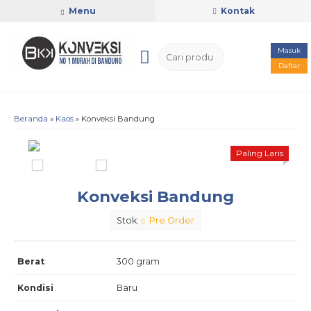
Menu
Kontak
Masuk
Daftar
Beranda
»
Kaos
»
Konveksi Bandung
Paling Laris
Konveksi Bandung
Stok:
Pre Order
Berat
300 gram
Kondisi
Baru