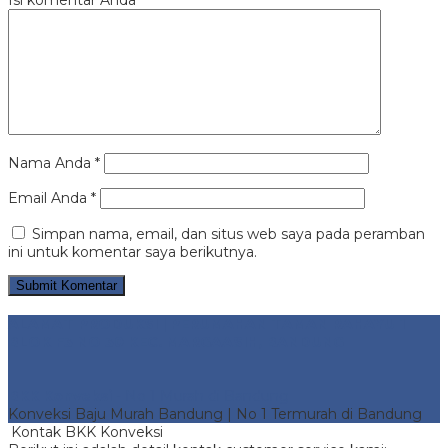
Isi komentar Anda
*
Nama Anda
*
Email Anda
*
Simpan nama, email, dan situs web saya pada peramban
ini untuk komentar saya berikutnya.
ALAMAT PRODUKSI | PERUMAHAN TAMAN RAHAYU 1
BLOK F3 NO 30 KEC. MARGAASIH, BANDUNG
BKK Konveksi
- No 1 Murah di Bandung
Konveksi Baju Murah Bandung | No 1 Termurah di Bandung
Kontak BKK Konveksi