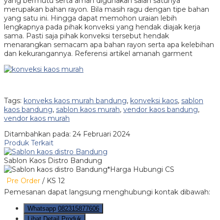
yang bermutu serta aman digunakan salah satunya
merupakan bahan rayon. Bila masih ragu dengan tipe bahan
yang satu ini. Hingga dapat memohon uraian lebih
lengkapnya pada pihak konveksi yang hendak diajak kerja
sama. Pasti saja pihak konveksi tersebut hendak
menarangkan semacam apa bahan rayon serta apa kelebihan
dan kekurangannya. Referensi artikel amanah garment
Tags:
konveks kaos murah bandung
,
konveksi kaos
,
sablon
kaos bandung
,
sablon kaos murah
,
vendor kaos bandung
,
vendor kaos murah
Ditambahkan pada: 24 Februari 2024
Produk Terkait
Sablon Kaos Distro Bandung
*Harga Hubungi CS
Pre Order
/ KS 12
Pemesanan dapat langsung menghubungi kontak dibawah:
Whatsapp
082315877606
Lihat Detail Produk