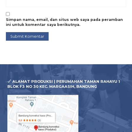
alamat yang diinginkan. ( Sisa biaya pelunasan sudah
kami totalkan dengan ongkir).
Simpan nama, email, dan situs web saya pada peramban
ini untuk komentar saya berikutnya.
Hubungi Kami
No HP : 082315877606
Whatsapp :
082315877606
Instagram :
bandungkonveksikaos
Facebook : Bandung Konveksi Kaos
Email : bandungkonveksikaos15@gmail.com
ALAMAT PRODUKSI | PERUMAHAN TAMAN RAHAYU 1
Tags:
jasa sablon kaos murah
,
kaos sablon bandung
,
Konveksi kaos bandung
,
BLOK F3 NO 30 KEC. MARGAASIH, BANDUNG
konveksi kaos club motor
,
konveksi kaos di bandung
,
konveksi kaos distro
,
konveksi kaos murah
,
konveksi kaos murah di bandung
,
sablon baju di
bandung
,
sablon kaos bandung
,
sablon kaos murah di bandung