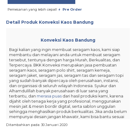
Pemesanan yang lebih cepat!
Pre Order
Detail Produk
Konveksi Kaos Bandung
Konveksi Kaos Bandung
Bagi kalian yang ingin membuat seragam kaos, kami siap
membantu dan melayani anda untuk membuat seragam
tersebut, tentunya dengan harga Murah, Berkualitas, dan
Terpercaya. BKK Konveksi merupakan jasa pembuatan
seragam kaos, seragam polo shirt, seragam kemeja,
seragam jaket, seragam jas, seragam tas dan seragam topi
yang sudah banyak dipercaya oleh perusahaan, instansi,
dan organisasi di seluruh wilayah Indonesia. Syukur dan
Alhamdulillah banyak perusahaan di luar sana yang
terbantu, dan
merasa puas
dari hasil produksi kami, karena
dijahit oleh tenaga kerja yang profesional, menggunakan
mesin jait & mesin bordir digital, serta sablon unggulan
sehingga menghasilkan produk berkualitas. Jika anda belum
mempunyai desain jangan khawatir, kami bisa bantu sesuai
dengan desain yang diinginkan.| Konveksi Kaos Bandung
Ditambahkan pada: 30 Januari 2020
Spesifikasi Bahan: