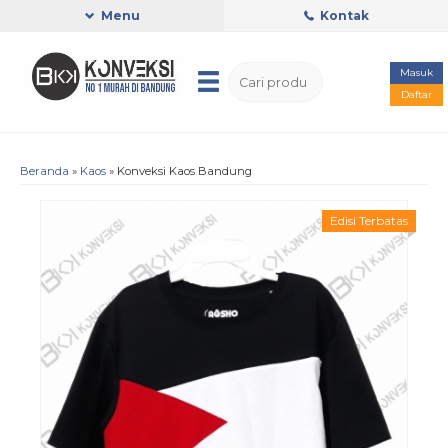
Menu
Kontak
Masuk
Daftar
Beranda
»
Kaos
»
Konveksi Kaos Bandung
Edisi Terbatas