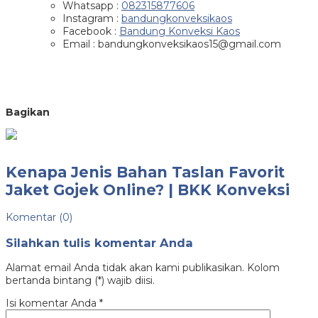
Whatsapp :
082315877606
Instagram :
bandungkonveksikaos
Facebook :
Bandung Konveksi Kaos
Email : bandungkonveksikaos15@gmail.com
Bagikan
Kenapa Jenis Bahan Taslan Favorit
Jaket Gojek Online? | BKK Konveksi
Komentar (0)
Silahkan tulis komentar Anda
Alamat email Anda tidak akan kami publikasikan. Kolom
bertanda bintang (*) wajib diisi.
Isi komentar Anda
*