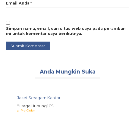
Email Anda
*
Simpan nama, email, dan situs web saya pada peramban
ini untuk komentar saya berikutnya.
Anda Mungkin Suka
Jaket Seragam Kantor
Konveksi Tas Goodie
S
*Harga Hubungi CS
Bag
Pre Order
*Harga Hubungi CS
Pre Order
- TS 02