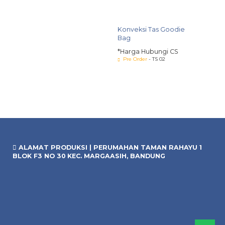
Konve
Band
*Harg
Pre O
ALAMAT PRODUKSI | PERUMAHAN TAMAN RAHAYU 1
BLOK F3 NO 30 KEC. MARGAASIH, BANDUNG