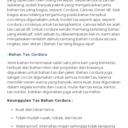
yang diperoleh oleh orang tersebut. Sebenarnya di zaman
sekarang, sudah banyak pabrik yang mengeluarkan jenis
bahan tas yang bagus, seperti Cordura, Canvas, Dinier dll. Jadi
bagus atau tidaknya tergantung pada bahan tersebut
cocoknya digunakakn untuk model tas seperti apa, seperti
cordura cocoknya untuk tas kerja/kantor, canvas lebih ke arah
tas casual dll. Untuk cordura sendiri memang terbilang bahan
yang eksklusif, oleh sebab itu dikesempatan kali ini, kami akan
menjelaskan terlebih dahulu tentang bahan cordura secara
ringkas, dan detail. | Bahan Tas Yang Bagus Apa?
-Bahan Tas Cordura
Jenis bahan ini termasuk salah satu jenis kain yang berkelas,
terbuat dari bahan nilon dan polyester dan biasanya
digunakan untuk bahan tas dan jaket. Bahan cordura juga
sangat cocok digunakan untuk semua model tas, karena
memiliki varian warna yang banyak, serta kuat, bisa digunakan
dalam segala kondisi dan cuaca, mulai dari tas kerja, kantor,
tas outdor, bahkan digunakan juga untuk tas militer.
Keunggulan Tas Bahan Cordura :
Kuat dan tahan lama
Tidak mudah rusak, robek, dan lecet.
Waterproof, intensitas ringan sehingga tidak langsung