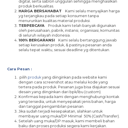
digital, serta sablon unggulan sehingga menghasilkan
produk berkualitas.
HARGA BERSAHABAT
Kami selalu menyajikan harga
yg terjangkau pada setiap konsumen tanpa
menurunkan kualitas material produksi.
TERPERCAYA
Produk kami telah banyak digunakan
oleh perusahaan, pabrik, instansi, organisasi, komunitas
di seluruh wilayah indonesia.
100% BERGARANSI
Kami selalu bertanggung jawab
setiap kerusakan produk, & pastinya pesanan anda
selalu tepat waktu, sesuai deadline yg ditentukan.
Cara Pesan :
pilih
produk
yang diinginkan pada website kami
dengan cara screenshot atau melalui kode yang
tertera pada produk. Pesanan juga bisa diajukan sesuai
desain yang diinginkan dari bpk/ibu (custom).
Konfirmasi kepada kami dengan menghubungi kontak
yang tersedia, untuk menyepakati jenis bahan, harga
dan tanggal pengambilan pesanan.
Jika sudah terjadi kesepakatan, silahkan untuk
membayar uang muka/DP Minimal 50% (Cash/Transfer).
Setelah uang muka/DP masuk, kami membeli bahan
baku dan proses produksi segera kami kerjakan.