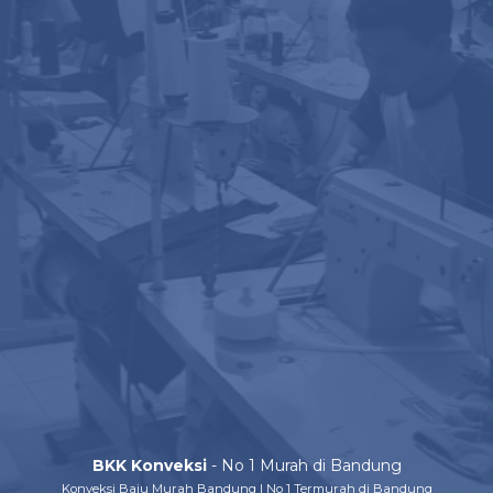
5. Harga Terjangkau
Memilah tempat pembuatan seragam kerja yang pa
perihal yang butuh dijadikan selaku bahan pertimb
Bila mau buat seragam kantor di pabrik konveksi. 
ditawarkan konveksi tersebut.
Bila butuh bandingkan harga yang ditawarkan denga
memperoleh harga terbaik pasti saja dengan mutu
memilah konveksi serta tergiur dengan tawaran h
memperoleh seragam kerja yang kualitasnya tidak 
saat sebelum melaksanakan kerja sama.
Manfaat Seragam Untuk Perusahaan
Saat sebelum membuat seragam kantor di pabrik ko
mengidentifikasi bermacam guna utama dari seragam 
yang mempunyai guna tertentu. Khasiatnya pula tida
pembahasan menimpa bermacam guna utama dari 
1. Kompak
BKK Konveksi
- No 1 Murah di Bandung
Masih ragu buat membuat seragam kerja di pabrik k
Konveksi Baju Murah Bandung | No 1 Termurah di Bandung