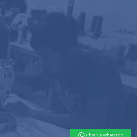
s memanglah tidak gampang. Terdapat sebagian
angan biar dapat memperoleh baju yang di idamkan.
Hendak lebih baiknya buat memikirkan harga yang
n konveksi lain. Dengan begitu, hingga dapat
 penciptaan memuaskan. Jangan cuma asal
arga murah. Sampai pada kesimpulannya cuma
memuaskan. Jadi berarti buat memikirkan harga
nveksi. Hendak lebih baiknya buat
kerja. Seragam kerja ialah salah satu tipe baju
k dapat diremehkan, jadi ayo ikuti sebagian
seragam kerja.
onveksi? Tidak butuh bimbang lagi sebab terdapat
Chat via Whatsapp