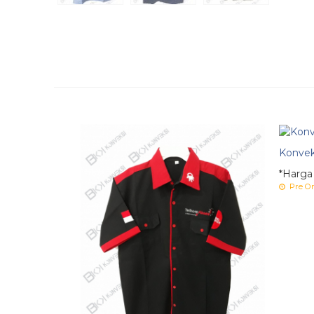
Konvek
*Harga
Pre Or