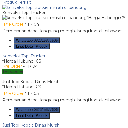
Produk Terkait
Konveksi Topi Trucker
*Harga Hubungi CS
Pre Order
/ TP 04
Pemesanan dapat langsung menghubungi kontak dibawah:
Whatsapp
082315877606
Lihat Detail Produk
Konveksi Topi Trucker
*Harga Hubungi CS
Pre Order
- TP 04
Terpopuler
Jual Topi Kepala Dinas Murah
*Harga Hubungi CS
Pre Order
/ TP 03
Pemesanan dapat langsung menghubungi kontak dibawah:
Whatsapp
082315877606
Lihat Detail Produk
Jual Topi Kepala Dinas Murah