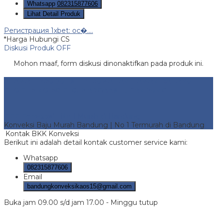
Whatsapp
082315877606
Lihat Detail Produk
Регистрация 1xbet: ос�....
*Harga Hubungi CS
Diskusi Produk OFF
Mohon maaf, form diskusi dinonaktifkan pada produk ini.
ALAMAT PRODUKSI | PERUMAHAN TAMAN RAHAYU 1
BLOK F3 NO 30 KEC. MARGAASIH, BANDUNG
BKK Konveksi
- No 1 Murah di Bandung
Konveksi Baju Murah Bandung | No 1 Termurah di Bandung
Kontak BKK Konveksi
Berikut ini adalah detail kontak customer service kami:
Whatsapp
082315877606
Email
bandungkonveksikaos15@gmail.com
Buka jam 09.00 s/d jam 17.00 - Minggu tutup