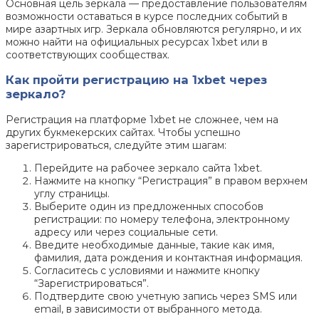
Основная цель зеркала — предоставление пользователям
возможности оставаться в курсе последних событий в
мире азартных игр. Зеркала обновляются регулярно, и их
можно найти на официальных ресурсах 1xbet или в
соответствующих сообществах.
Как пройти регистрацию на 1xbet через
зеркало?
Регистрация на платформе 1xbet не сложнее, чем на
других букмекерских сайтах. Чтобы успешно
зарегистрироваться, следуйте этим шагам:
Перейдите на рабочее зеркало сайта 1xbet.
Нажмите на кнопку “Регистрация” в правом верхнем
углу страницы.
Выберите один из предложенных способов
регистрации: по номеру телефона, электронному
адресу или через социальные сети.
Введите необходимые данные, такие как имя,
фамилия, дата рождения и контактная информация.
Согласитесь с условиями и нажмите кнопку
“Зарегистрироваться”.
Подтвердите свою учетную запись через SMS или
email, в зависимости от выбранного метода.