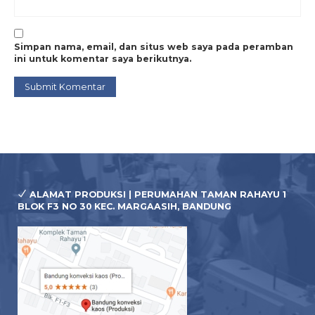
menghasilkan produk berkualitas.
HARGA BERSAHABAT
Kami selalu menyajikan
harga yg terjangkau pada setiap konsumen tanpa
menurunkan kualitas material produksi.
Simpan nama, email, dan situs web saya pada peramban
TERPERCAYA
Produk kami telah banyak digunakan
ini untuk komentar saya berikutnya.
oleh perusahaan, pabrik, instansi, organisasi,
komunitas di seluruh wilayah indonesia.
100% BERGARANSI
Kami selalu bertanggung jawab
setiap kerusakan produk, & pastinya pesanan anda
selalu tepat waktu, sesuai deadline yg ditentukan.
ALAMAT PRODUKSI | PERUMAHAN TAMAN RAHAYU 1
BLOK F3 NO 30 KEC. MARGAASIH, BANDUNG