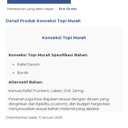
Pemesanan yang lebih cepat!
Pre Order
Detail Produk
Konveksi Topi Murah
Konveksi Topi Murah
Konveksi Topi Murah Spesifikasi Bahan:
Rafel Denim
Bordir
Alternatif Bahan:
Kanvas,Rafel,Truckern, Laken, Drill, Jaring.
Pesanan juga bisa diajukan sesuai dengan desain yang
diinginkan dari bpk/ibu (custom),
dan budget harga bisa
menyesuaikan sesuai bahan material yang dipakai.
Cara Pesan :
Ditambahkan pada: 11 Januari 2020
pilih
produk
yang diinginkan pada website kami