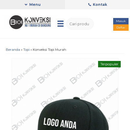
Menu
Kontak
Masuk
Daftar
Beranda
»
Topi
»
Konveksi Topi Murah
Terpopuler