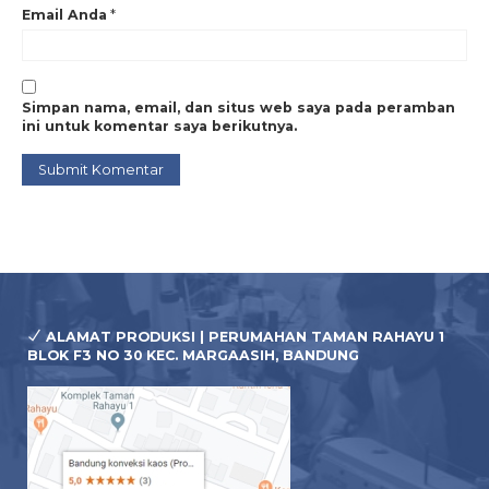
Email Anda
*
PRODUK BERKUALITAS
Dijahit oleh tenaga kerja
yg profesional, menggunakan mesin jait & mesin
bordir digital, serta sablon unggulan sehingga
menghasilkan produk berkualitas.
HARGA BERSAHABAT
Kami selalu menyajikan
Simpan nama, email, dan situs web saya pada peramban
harga yg terjangkau pada setiap konsumen tanpa
ini untuk komentar saya berikutnya.
menurunkan kualitas material produksi.
TERPERCAYA
Produk kami telah banyak digunakan
oleh perusahaan, pabrik, instansi, organisasi,
komunitas di seluruh wilayah indonesia.
100% BERGARANSI
Kami selalu bertanggung jawab
setiap kerusakan produk, & pastinya pesanan anda
selalu tepat waktu, sesuai deadline yg ditentukan.
ALAMAT PRODUKSI | PERUMAHAN TAMAN RAHAYU 1
BLOK F3 NO 30 KEC. MARGAASIH, BANDUNG