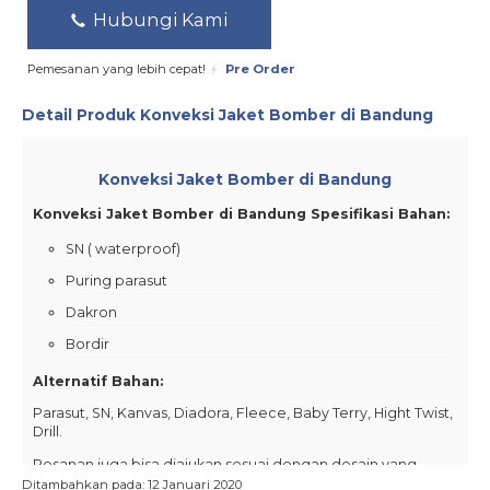
Hubungi Kami
Pemesanan yang lebih cepat!
Pre Order
Detail Produk
Konveksi Jaket Bomber di Bandung
Konveksi Jaket Bomber di Bandung
Konveksi Jaket Bomber di Bandung Spesifikasi Bahan:
SN ( waterproof)
Puring parasut
Dakron
Bordir
Alternatif Bahan:
Parasut, SN, Kanvas, Diadora, Fleece, Baby Terry, Hight Twist,
Drill.
Pesanan juga bisa diajukan sesuai dengan desain yang
diinginkan dari bpk/ibu (custom),
dan budget harga bisa
Ditambahkan pada: 12 Januari 2020