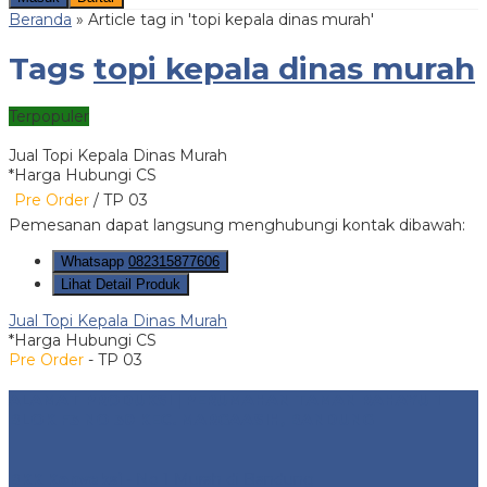
Beranda
»
Article tag in 'topi kepala dinas murah'
Tags
topi kepala dinas murah
Terpopuler
Jual Topi Kepala Dinas Murah
*Harga Hubungi CS
Pre Order
/ TP 03
Pemesanan dapat langsung menghubungi kontak dibawah:
Whatsapp
082315877606
Lihat Detail Produk
Jual Topi Kepala Dinas Murah
*Harga Hubungi CS
Pre Order
- TP 03
ALAMAT PRODUKSI | PERUMAHAN TAMAN RAHAYU 1
BLOK F3 NO 30 KEC. MARGAASIH, BANDUNG
BKK Konveksi
- No 1 Murah di Bandung