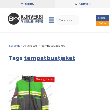
Menu
Kontak
Masuk
Daftar
Beranda
»
Article tag in 'tempatbuatjaket'
Tags
tempatbuatjaket
Paling Laris