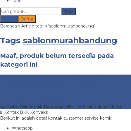
Topi
Cari
Masuk
Daftar
Beranda
»
Article tag in 'sablonmurahbandung'
Tags
sablonmurahbandung
Maaf, produk belum tersedia pada
kategori ini
ALAMAT PRODUKSI | PERUMAHAN TAMAN RAHAYU 1
BLOK F3 NO 30 KEC. MARGAASIH, BANDUNG
BKK Konveksi
- No 1 Murah di Bandung
Konveksi Baju Murah Bandung | No 1 Termurah di Bandung
Kontak BKK Konveksi
Berikut ini adalah detail kontak customer service kami:
Whatsapp