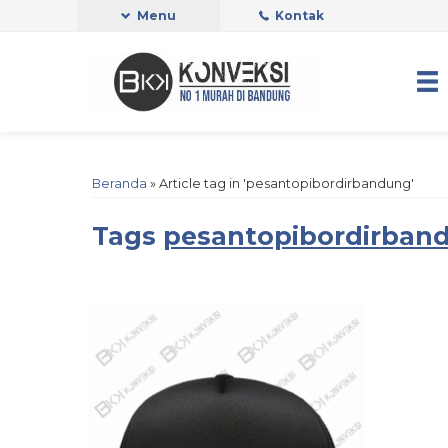
Menu
Kontak
Beranda
»
Article tag in 'pesantopibordirbandung'
Tags
pesantopibordirban