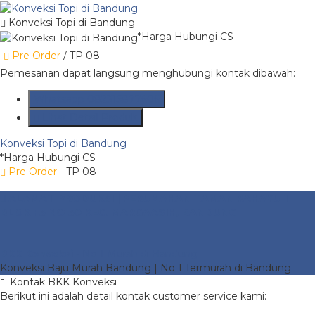
Konveksi Topi di Bandung
*Harga Hubungi CS
Pre Order
/ TP 08
Pemesanan dapat langsung menghubungi kontak dibawah:
Whatsapp
082315877606
Lihat Detail Produk
Konveksi Topi di Bandung
*Harga Hubungi CS
Pre Order
- TP 08
ALAMAT PRODUKSI | PERUMAHAN TAMAN RAHAYU 1
BLOK F3 NO 30 KEC. MARGAASIH, BANDUNG
BKK Konveksi
- No 1 Murah di Bandung
Konveksi Baju Murah Bandung | No 1 Termurah di Bandung
Kontak BKK Konveksi
Berikut ini adalah detail kontak customer service kami: