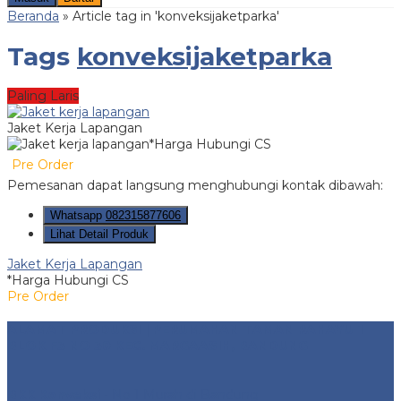
Beranda
»
Article tag in 'konveksijaketparka'
Tags
konveksijaketparka
Paling Laris
Jaket Kerja Lapangan
*Harga Hubungi CS
Pre Order
Pemesanan dapat langsung menghubungi kontak dibawah:
Whatsapp
082315877606
Lihat Detail Produk
Jaket Kerja Lapangan
*Harga Hubungi CS
Pre Order
ALAMAT PRODUKSI | PERUMAHAN TAMAN RAHAYU 1
BLOK F3 NO 30 KEC. MARGAASIH, BANDUNG
BKK Konveksi
- No 1 Murah di Bandung