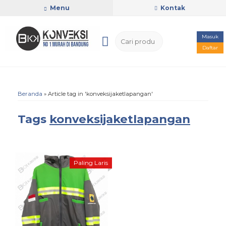
Menu
Kontak
Masuk
Daftar
Beranda
»
Article tag in 'konveksijaketlapangan'
Tags
konveksijaketlapangan
Paling Laris