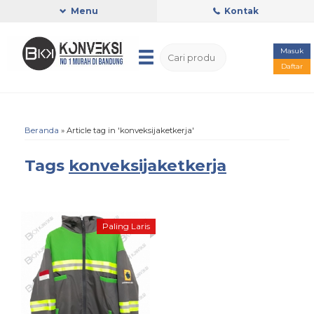
Menu
Kontak
Masuk
Daftar
Beranda
»
Article tag in 'konveksijaketkerja'
Tags
konveksijaketkerja
Paling Laris