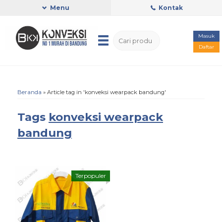
Menu
Kontak
Masuk
Daftar
Beranda
»
Article tag in 'konveksi wearpack bandung'
Tags
konveksi wearpack
bandung
Terpopuler