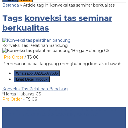
Beranda
»
Article tag in 'konveksi tas seminar berkualitas'
Tags
konveksi tas seminar
berkualitas
Konveksi Tas Pelatihan Bandung
*Harga Hubungi CS
Pre Order
/ TS 06
Pemesanan dapat langsung menghubungi kontak dibawah:
Whatsapp
082315877606
Lihat Detail Produk
Konveksi Tas Pelatihan Bandung
*Harga Hubungi CS
Pre Order
- TS 06
ALAMAT PRODUKSI | PERUMAHAN TAMAN RAHAYU 1
BLOK F3 NO 30 KEC. MARGAASIH, BANDUNG