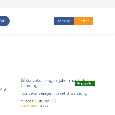
Cari
Masuk
Daftar
Terpopuler
dung
Konveksi Seragam Jaket di Bandung
*Harga Hubungi CS
Pre Order
- JK 03