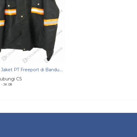
Jaket PT Freeport di Bandu....
ubungi CS
r
- JK 08