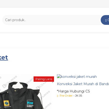
ket
Paling Laris
Konveksi Jaket Murah di Ban
*Harga Hubungi CS
Pre Order
- JK 05