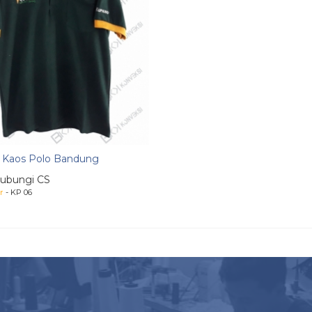
 Kaos Polo Bandung
ubungi CS
r
- KP 06