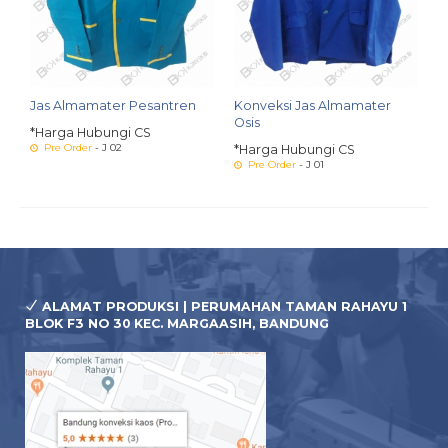
Jas Almamater Pesantren
Konveksi Jas Almamater
Osis
*Harga Hubungi CS
Pre Order
- J 02
*Harga Hubungi CS
Pre Order
- J 01
ALAMAT PRODUKSI | PERUMAHAN TAMAN RAHAYU 1
BLOK F3 NO 30 KEC. MARGAASIH, BANDUNG