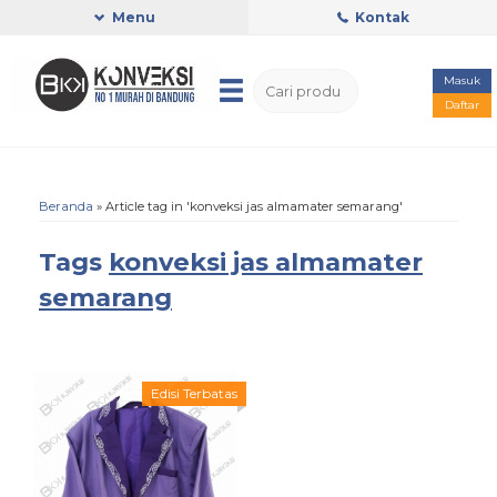
Menu
Kontak
Masuk
Daftar
Beranda
»
Article tag in 'konveksi jas almamater semarang'
Tags
konveksi jas almamater
semarang
Edisi Terbatas