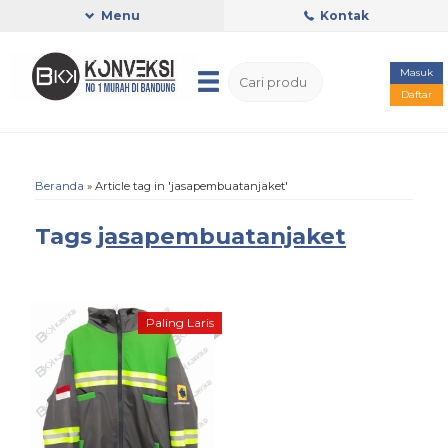
Menu
Kontak
Masuk
Daftar
Beranda
»
Article tag in 'jasapembuatanjaket'
Tags
jasapembuatanjaket
Paling Laris